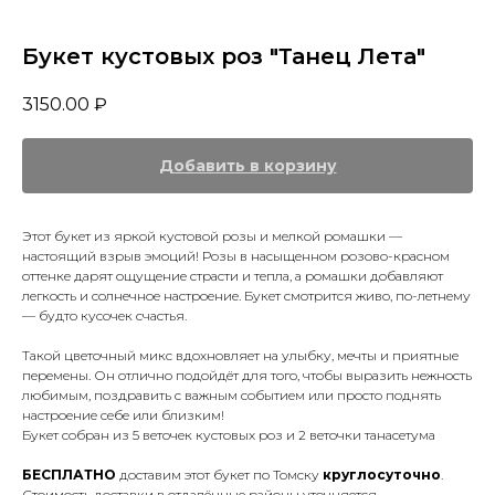
Букет кустовых роз "Танец Лета"
3150.00
₽
Добавить в корзину
Этот букет из яркой кустовой розы и мелкой ромашки —
настоящий взрыв эмоций! Розы в насыщенном розово-красном
оттенке дарят ощущение страсти и тепла, а ромашки добавляют
легкость и солнечное настроение. Букет смотрится живо, по-летнему
— будто кусочек счастья.
Такой цветочный микс вдохновляет на улыбку, мечты и приятные
перемены. Он отлично подойдёт для того, чтобы выразить нежность
любимым, поздравить с важным событием или просто поднять
настроение себе или близким!
Букет собран из 5 веточек кустовых роз и 2 веточки танасетума
БЕСПЛАТНО
доставим этот букет по Томску
круглосуточно
.
Стоимость доставки в отдалённые районы уточняется