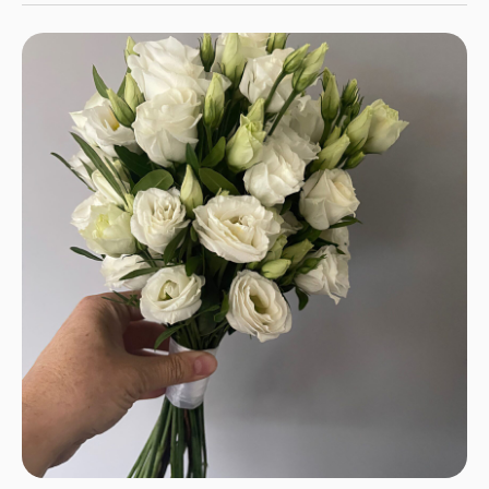
состоянии.
Свежие букеты каждые 24 часа
Только свежие цветы от проверенных
поставщиков. Ваш букет будет
радовать долго.
Профессиональные флористы
Наши мастера создадут уникальную
композицию, учитывая ваш вкус и
бюджет.