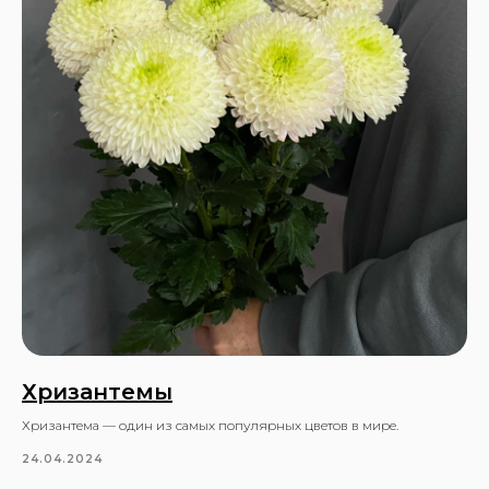
Отправить
Нажимая кнопку, вы даете согласие на обработку
персональных данных в соответствии с
Политикой
конфиденциальности
ПРЕИМУЩЕСТВА
Хризантемы
Хризантема — один из самых популярных цветов в мире.
Быстрая и аккуратная доставка
24.04.2024
Мы гарантируем, что ваш заказ будет
доставлен вовремя и в идеальном