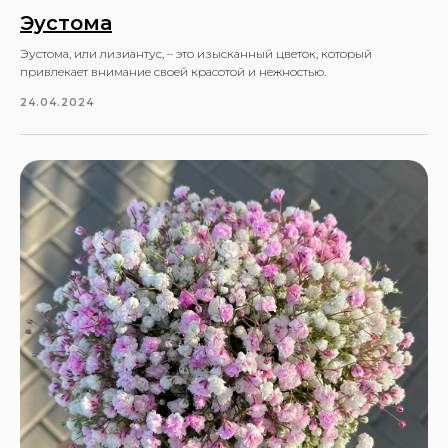
Эустома
Эустома, или лизиантус, – это изысканный цветок, который
привлекает внимание своей красотой и нежностью.
Информация по
24.04.2024
способам и условиям
оплаты
Условия
оплаты
Подробнее
Возможные способы
и сроки доставки
Способы
доставки