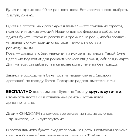
Букет из ярких роз 40 см разного цвета. Есть возможность выбрать
15 штук, 25 и 45.
Букет из роскошных роз "Яркая гамма" — это сочетание страсти,
нежности и ярких эмоций. Наши опытные флористы собрали в
одном букете красные, розовые и оранжевые розы, чтобы создать
уникальную композицию, которая никого не оставит
равнодушным.
Розы — символ любви, уважения и искренних чувств. Такой букет
идеально подходит для романтического свидания, юбилея, 8 марта,
Дня матери, свадьбы или в качестве комплимента без повода.
Закажите роскошный букет роз на нашем сайте с быстрой
доставкой по городу Томск. Подарите радость вместе с нами!
БЕСПЛАТНО
доставим этот букет по Томску
круглосуточно
.
Стоимость доставки в отдалённые районы уточняется
дополнительно.
Дарим СКИДКУ 5% на самовывоз заказа из наших салонов:
- пр. Кирова, 62 - круглосуточно
В состав данного букета входят сезонные цветы. Возможны замена
цветов в букете и/или изменение стоимости. Требуется