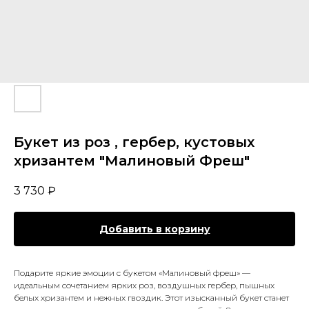
Букет из роз , гербер, кустовых
хризантем "Малиновый Фреш"
3 730
₽
Добавить в корзину
Подарите яркие эмоции с букетом «Малиновый фреш» —
идеальным сочетанием ярких роз, воздушных гербер, пышных
белых хризантем и нежных гвоздик. Этот изысканный букет станет