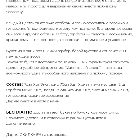
прекрасным подарком на день рождения, юбилей, 8 марта, день
матери или просто для выражения своих чувств любимому
человеку.
Каждый цветок тщательно отобран и свежо оформлен с зеленью и
гипсофилой, подчеркивая красоту композиции. Благородные розы
символизируют любовь и заботу, герберы — радость и восхищение,
хризантемы — искренность, а гвоздики — внимание и уважение.
Букет из ярких роз и мини гербер, белой кустовой хризантемы и
нежных диантусов.
Закажите букет с доставкой по Томску — мы гарантируем свежесть
цветов и удобное оформление. “Малиновый фреш” — это ваша
возможность удивить особенного человека по любому поводу.
Состав:
Роза Хот Эксплоир 70см 3шт, Хризантема кустовая 2 шт,
Гербера мини 3 шт, Гвоздика одиночная 3 шт, листья малины 3 шт,
гипсофила, красивое оформление
Дарите счастье вместе с нами!
БЕСПЛАТНО
доставим этот букет по Томску круглосуточно.
Стоимость доставки в отдалённые районы уточняется
дополнительно.
Дарим СКИДКУ 5% на самовывоз