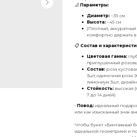
📐
Параметры:
Диаметр:
~35 см
Высота:
~45 см
(Плотный, аккуратный
комфортно держать в 
📋
Состав и характеристи
Цветовая гамма:
глу
приглушенный розовы
Состав:
роза кустова
3шт,одиночная роза Э
лимониум 3шт, дизайне
Стойкость:
высокая (
7 до 14 дней).
•
Повод:
идеальный подарок
или как изысканный знак в
Чтобы букет «Винтажный бо
идеальной геометрией и п