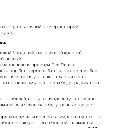
 и самодостаточный размер, который
руках)
ки:
бокий бордовый, насыщенный красный,
й, винный.
я пионовидная премиум Ред Пиано
ксплоир 3шт, гербера 3 шт, альстромерия 3шт,
рская матовая упаковка, атласная лента.
при правильном уходе цветы будут радовать от
 на юбилей, важную личную дату, торжество
нимания для человека с безупречным вкусом.
рдо» получился именно таким, как на фото — с
одбором фактур, — его сборкой занимаются