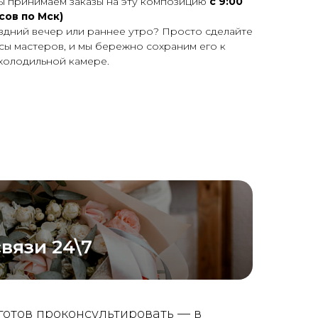
ы принимаем заказы на эту композицию
с 9:00
асов по Мск)
здний вечер или раннее утро?
Просто сделайте
асы мастеров, и мы бережно сохраним его к
холодильной камере.
вязи 24\7
готов проконсультировать — в