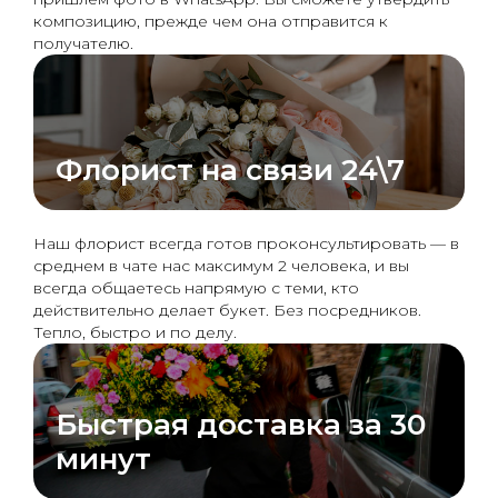
композицию, прежде чем она отправится к
получателю.
Флорист на связи 24\7
Наш флорист всегда готов проконсультировать — в
среднем в чате нас максимум 2 человека, и вы
всегда общаетесь напрямую с теми, кто
действительно делает букет. Без посредников.
Тепло, быстро и по делу.
Быстрая доставка за 30
минут