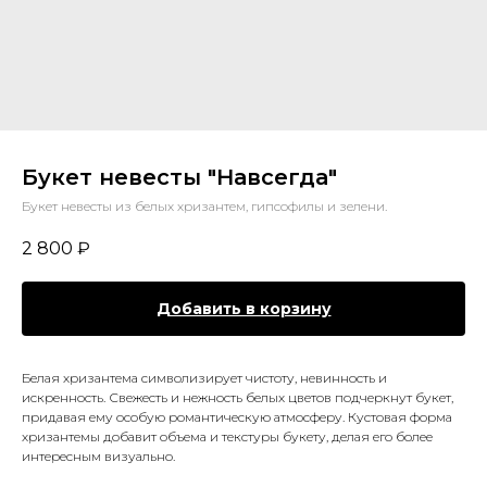
Букет невесты "Навсегда"
Букет невесты из белых хризантем, гипсофилы и зелени.
2 800
₽
Добавить в корзину
Белая хризантема символизирует чистоту, невинность и
искренность. Свежесть и нежность белых цветов подчеркнут букет,
придавая ему особую романтическую атмосферу. Кустовая форма
хризантемы добавит объема и текстуры букету, делая его более
интересным визуально.