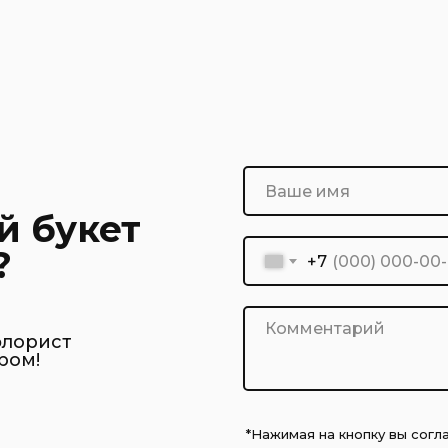
й букет
?
+7
флорист
ром!
*Нажимая на кнопку вы сог