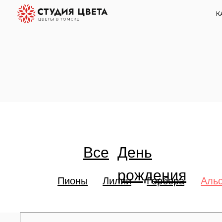
КАТАЛОГ
Все
День
рождения
Пионы
Лилии
Гербера
Аль