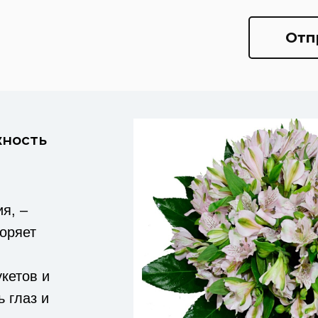
Отп
жность
я, –
коряет
кетов и
 глаз и