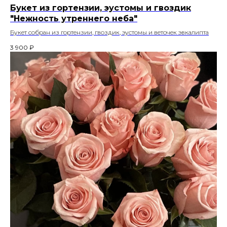
Букет из гортензии, эустомы и гвоздик
"Нежность утреннего неба"
Букет собран из гортензии, гвоздик, эустомы и веточек эвкалипта
3 900
₽