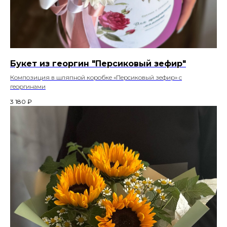
Букет из георгин "Персиковый зефир"
Композиция в шляпной коробке «Персиковый зефир» с
георгинами
3 180
₽