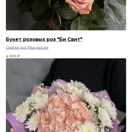
Букет розовых роз "Би Свит"
Охапка роз 70см высота
4 200
₽