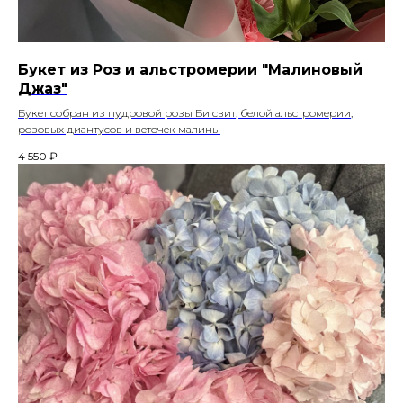
Букет из Роз и альстромерии "Малиновый
Джаз"
Букет собран из пудровой розы Би свит, белой альстромерии,
розовых диантусов и веточек малины
4 550
₽