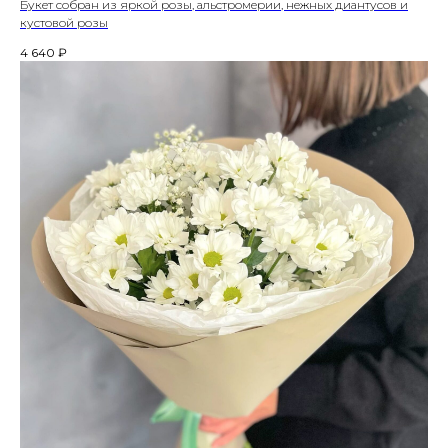
Букет собран из яркой розы, альстромерии, нежных диантусов и
кустовой розы
4 640
₽